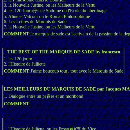
3. la Nouvelle Justine, ou les Malheurs de la Vertu
4. les 120 Journ仔s de Sodome ou l'Ecole du libertinage
5. Aline et Valcour ou le Roman Philosophique
6. Les Lettres du Marquis de Sade
7. la Nouvelle Justine, ou les Malheurs de la Vertu
COMMENT
:le marquis de sade est l'ecrivain de la passion de la deg
THE BEST OF THE MARQUIS DE SADE by francesco
1. les 120 journ
2. l'Histoire de Julliette
COMMENT
:J'aime boucoup tout , tout avec le Marquis de Sade
LES MEILLEURS DU MARQUIS DE SADE par Jacques M
1. Dialogue entre un pr春re et un moribond
COMMENT
:
1, l'Histoire de Juliette, ou les Prosp屍it市 du Vice