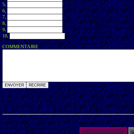
5,
6,
7,
8,
9,
10,
COMMENTAIRE