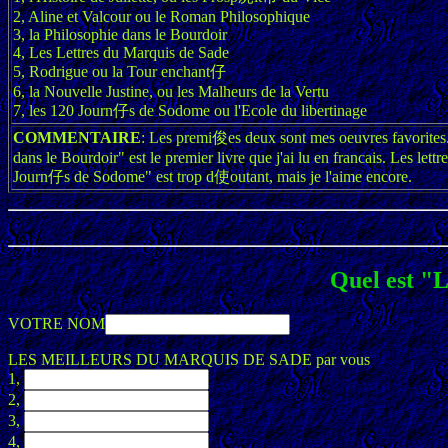
2, Aline et Valcour ou le Roman Philosophique
3, la Philosophie dans le Bourdoir
4, Les Lettres du Marquis de Sade
5, Rodrigue ou la Tour enchant仔
6, la Nouvelle Justine, ou les Malheurs de la Vertu
7, les 120 Journ仔s de Sodome ou l'Ecole du libertinage
COMMENTAIRE
: Les premi俊es deux sont mes oeuvres favorites. "
dans le Bourdoir" est le premier livre que j'ai lu en francais. Les let
Journ仔s de Sodome" est trop d使outant, mais je l'aime encore.
Quel est 
VOTRE NOM
LES MEILLEURS DU MARQUIS DE SADE par vous
1,
2,
3,
4,