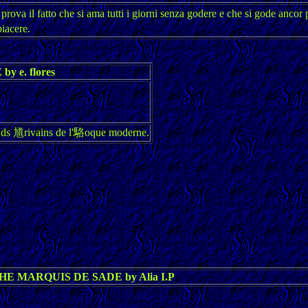
va il fatto che si ama tutti i giorni senza godere e che si gode an
iacere.
 e. flores
grands 馗rivains de l'駱oque moderne.
E MARQUIS DE SADE by Alia I.P