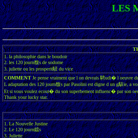
LES 
T
1. la philosophie dans le boudoir
2. les 120 journ馥s de sodome
3. juliette ou les prosperit駸 du vice
COMMENT
Je pense vraiment que l on devrais 騁udi� l oeuvre du 
L adaptation des 120 journ馥s par Pasolini est digne d un g駭ie, a vo
Et si vous voulez ecout� du son superbement influenc� par son oeu
Thank your lucky star.
1. La Nouvelle Justine
2. Le 120 journ鐺s
3. Juliette