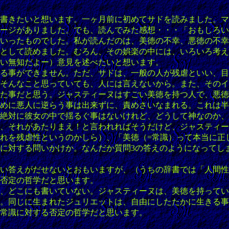
書きたいと想います。一ヶ月前に初めてサドを読みました。マ
｣イメージがありました。でも、読んでみた感想・・・「おもし
いったものでした。私が読んだのは、美徳の不幸、悪徳の不幸
として読めました。むろん、その娯楽の中には、いろいろ考え
い無知だよー）意見を述べたいと想います。
る事ができません。ただ、サドは、一般の人が残虐といい、目
そんなこと思っていても、人には言えないから。また、そのイ
た事だと思う。ジャスティーヌはすごい美徳を持つ人で、悪徳
めに悪人に逆らう事は出来ずに、責めさいなまれる。これは半
絶対に彼女の中で揺るぐ事はないけれど、どうして神なのか、
、それがあたりまえ！と言われればそうだけど、ジャスティー
れを残虐性というのかしら）、「美徳（=常識）って本当に正
に対する問いかけか。なんだか質問3の答えのようになってし
い答えがだせないとおもいますが、（うちの辞書では「人間性
否定の哲学だと思います。
、どこにも書いていない。ジャスティーヌは、美徳を持ってい
。同じに生まれたジュリエットは、自由にしたたかに生きる事
常識に対する否定の哲学だと思います。