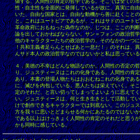
値する、人間性の肯定の哲学である。そこでは全ての市
性・自主性を全面的に発揮しているが故に、真実に自由
いた、自由な国家とは、自由な動機から善に赴くことの
と。これはユートピアであるが、これはサドのユートピ
革命政府におもねった偽作なのか。じつは、ここの判断
論を出しておかねばならない。サン＝フォンの政治哲学
他のキャラクターたちの政治哲学の、そのなかの一つに
！共和主義者足らんとせばあと一息だ！」のそれは、異
んサド本人の政治哲学なのではないかと私は思っている
４．美徳の不幸はどんな物語なのか。人間性の否定の哲
り、ジュスティーヌはこれの化身である。人間性の肯定
あり、本書の登場人物たちはおおむねこれの化身である
に、滅びを内包している。悪人たちは栄えていく。そこ
定のそれだ、と言い切ってしまってよいように思えてく
い。ジュスティーヌは、何と生き生きとして活動してい
けで創作できるキャラクターでは到底ない。このジュス
方を我々に思いとどまらせる何かにあたるのではないか
である以上はけっきょく人間性の肯定のそれだと思うが
かも同時に感じている。