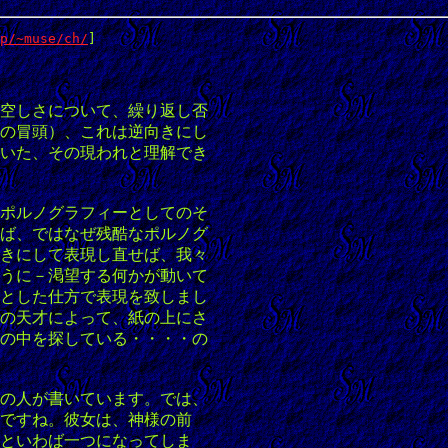
p/~muse/ch/
]
空しさについて、繰り返し否
の冒頭）、これは逆向きにし
いた、その現われと理解でき
ポルノグラフィーとしてのそ
ば、ではなぜ残酷なポルノグ
きにして表現し直せば、我々
うに－渇望する何かが動いて
とした仕方で表現を致しまし
の天才によって、紙の上にさ
の中を探している・・・・の
の人が書いています。では、
ですね。彼女は、神様の前
といわば一つになってしま