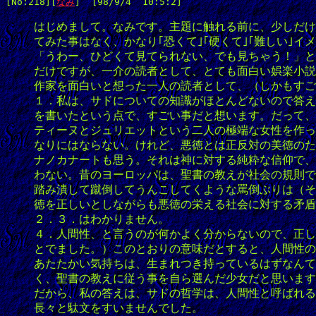
[No:218]
[
なみ
]  [98/9/4  10:5:2]  
はじめまして。なみです。主題に触れる前に、少しだけ
てみた事はなく、かなり｢恐くて｣｢硬くて｣｢難しい
「うわー、ひどくて見てられない、でも見ちゃう！」と
だけですが、一介の読者として、とても面白い娯楽小説
作家を面白いと想った一人の読者として、（しかもすご
１．私は、サドについての知識がほとんどないので答え
を書いたという点で、すごい事だと想います。だって、
ティーヌとジュリエットという二人の極端な女性を作っ
なりにはならない。けれど、悪徳とは正反対の美徳のた
ナノカナートも思う。それは神に対する純粋な信仰で、
わない。昔のヨーロッパは、聖書の教えが社会の規則で
踏み潰して蹴倒してうんこしてくような罵倒ぶりは（そ
徳を正しいとしながらも悪徳の栄える社会に対する矛盾
２．３．はわかりません。
４．人間性、と言うのが何かよく分からないので、正し
とでました。）このとおりの意味だとすると、人間性の
あたたかい気持ちは、生まれつき持っているはずなんて
く、聖書の教えに従う事を自ら選んだ少女だと思います
だから、私の答えは、サドの哲学は、人間性と呼ばれる
長々と駄文をすいませんでした。