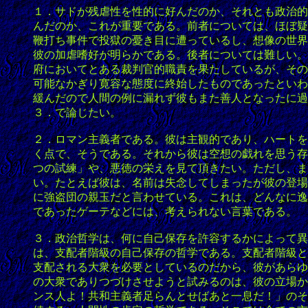
１．サドが残虐性を性的に好んだのか、それとも政治的
んだのか、これが重要である。前者については、ほぼ疑
鞭打ち事件で投獄の憂き目に遭っているし、想像の世界
彼の加虐嗜好が明らかである。後者については難しい。
府においてとある裁判官的職責を果たしているが、その
可能なかぎり寛容な態度に終始したものであったといわ
緩んだので人間の例に漏れず彼もまた善人となったに過
３．で論じたい。
２．ロマン主義者である。彼は主観的であり、ハートを
く点で、そうである。それから彼は空想の戯れを思う存
つの試練」や、悪徳の栄えを見て頂きたい。ただし、ま
い。たとえば彼は、名前は失念してしまったが彼の登場
に強盗団の親玉だと言わせている。これは、どんなに逸
であったゲーテなどには、考えられない言葉である。
３．政治哲学は、何に自己保存を許容するかによって異
は、支配者階級の自己保存の哲学である。支配者階級と
支配される大衆を必要としているのだから、彼があらゆ
の大衆でありつづけさせようと試みるのは、彼の立場か
ンス人よ！共和主義者足らんとせばあと一息だ！」のそ