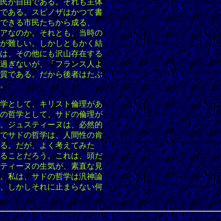
民が自由である。それも主体
である。スピノザはかつて書
できる市民たちから成る、
アなのか。それとも、当時の
が難しい。しかしともかく結
は、その他にも沢山存在する
過ぎないが、「フランス人よ
質である。だから後者はたぶ
。
学として、キリスト倫理があ
の哲学として、サドの倫理が
。ジュスティーヌは、必然的
でサドの哲学は、人間性の肯
る。だが、よく考えてみた
ることだろう。これは、頭だ
ティーヌの生気が、素直な見
。私は、サドの哲学は汎神論
、しかしそれに止まらない何