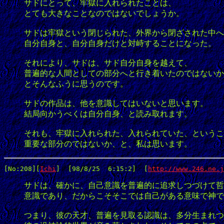
サドにとって、牢獄に入れられたことは、
とても大きなことなのではないでしょうか。
サドは牢獄という閉じられた、外界から閉ざされた中へ
自分自身と、自分自身だけと対峙することになった。
それにより、サドは、サド自分自身を越えて、
普遍的な人間としての部分へと行き着いたのではないか
とそんなふうに思うのです。
サドの作品は、他を意識してはいないと思います。
結局向かうべくは自分自身、と読み取れます。
それも、牢獄に入れられた、入れられていた、というこ
重要な部分のではないか、と、私は思います。
[No:208]
[
Ichi
]  [98/8/25  6:15:2]  [
http://www.246.ne.j
サドは、確かに、自己意識を普遍的に追求しつづけて哲
意識であり、だからこそそこでは自己がある意味で神で
つまり、彼の天才、普遍を見取る認識は、多分生まれつ