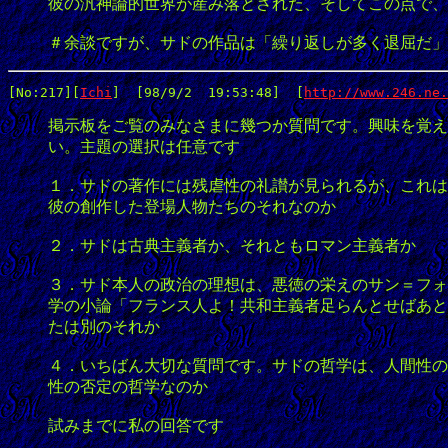
彼の汎神論的世界が産み落とされた、そしてこの点で、
＃余談ですが、サドの作品は「繰り返しが多く退屈だ」
[No:217]
[
Ichi
]  [98/9/2  19:53:48]  [
http://www.246.ne.
掲示板をご覧のみなさまに幾つか質問です。興味を覚え
い。主題の選択は任意です
１．サドの著作には残虐性の礼讃が見られるが、これは
彼の創作した登場人物たちのそれなのか
２．サドは古典主義者か、それともロマン主義者か
３．サド本人の政治の理想は、悪徳の栄えのサン＝フォ
学の小論「フランス人よ！共和主義者足らんとせばあと
たは別のそれか
４．いちばん大切な質問です。サドの哲学は、人間性の
性の否定の哲学なのか
試みまでに私の回答です