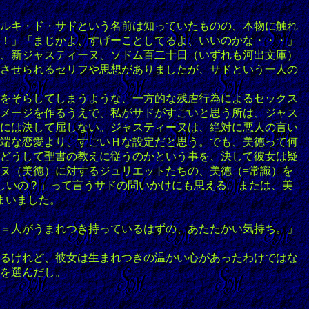
ルキ・ド・サドという名前は知っていたものの、本物に触れ
ろい！」「まじかよ、すげーことしてるよ、いいのかな・・・」
、新ジャスティーヌ、ソドム百二十日（いずれも河出文庫）
させられるセリフや思想がありましたが、サドという一人の
をそらしてしまうような、一方的な残虐行為によるセックス
メージを作るうえで、私がサドがすごいと思う所は、ジャス
には決して屈しない。ジャスティーヌは、絶対に悪人の言い
端な恋愛より、すごいＨな設定だと思う。でも、美徳って何
どうして聖書の教えに従うのかという事を、決して彼女は疑
ヌ（美徳）に対するジュリエットたちの、美徳（=常識）を
しいの？」って言うサドの問いかけにも思える。または、美
まいました。
＝人がうまれつき持っているはずの、あたたかい気持ち。」
るけれど、彼女は生まれつきの温かい心があったわけではな
を選んだし。