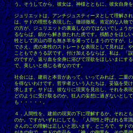
う。そうしてから、彼女は、神様とともに、彼女自身を
ジュリエットは、アンチジュスティーヌとして理解され
は、サドの理想を表現した、徹頭徹尾、肯定的な人物で
の方が、ジュリエットの裏返しなのではないでしょうか
るならば、鎖から解き放たれた虎です。残酷さをほしい
牲として沢山の罪も無き羊を屠ってしまうのですが、し
でさえ、虎の本性のストレートな表現として見れば、や
こともできうる訳です。付け加えるならば、私は、「誤
のですが、返り血を全身に浴びて淫欲をほしいまにする
で、美しいと感じる者なのです。
社会には、建前と本音があって、いってみれば、二重の
を得ないわけです。哲学者という人たちは、妥協を受け
求します。サドは、彼なりに現実を見出し、それを表現
どのように受け取るのか。狂人の妄想に過ぎないとして
も・・・・・。
４．人間性を、建前の現実の下に理解するか、それとも
のか。ですがいずれにしても、「人間性と呼ばれる常識
さんのこの理解は正しいと思います。ところで、サドの
がきの中で、サドの作品を、「神」の御業を、その悪徳