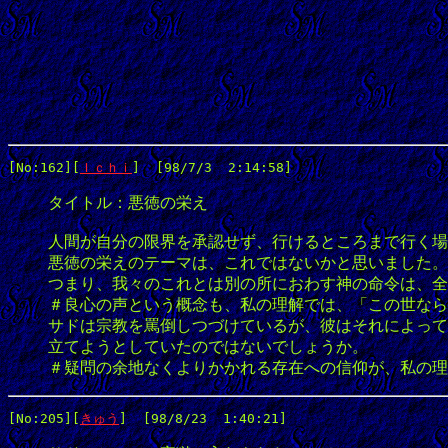
[No:162]
[
Ｉｃｈｉ
]  [98/7/3  2:14:58]  
タイトル：悪徳の栄え
人間が自分の限界を承認せず、行けるところまで行く場
悪徳の栄えのテーマは、これではないかと思いました。
つまり、我々のこれとは別の所におわす神の命令は、全
＃良心の声という概念も、私の理解では、「この世なら
サドは宗教を罵倒しつづけているが、彼はそれによって
立てようとしていたのではないでしょうか。
＃疑問の余地なくよりかかれる存在への信仰が、私の理
[No:205]
[
きゅう
]  [98/8/23  1:40:21]  