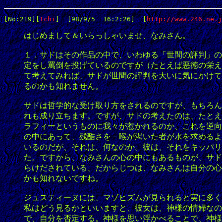
[No:219]
[
Ichi
]  [98/9/5  16:2:26]  [
http://www.246.ne.j
はじめまして＆いらっしゃいませ、なみさん。
１．サドはその作品の中で、いわゆる「世間の評判」の
定をし罵倒を投げているのですが（たとえば悪徳の栄え
て考えてみれば、サドが世間の評判を大いに気にかけて
るのかも知れません。
サドは哲学的な受け取り方をされるのですが、もちろん
れも成り立ちます。ですが、サドの考えたのは、たとえ
ラフィーというものに我々が惹かれるのか、これを逆向
の中にあって、残酷さを－喉が渇いた者が水を求めるよ
いるのだが、それは、何なのか。彼は、それをキッパリ
た。ですから、なみさんの心の中にもあるものが、サド
らけだされている、だからじつは、なみさんは自分の心
かも知れないですね。
ジュスティーヌには、マゾヒズムが見られると実に多く
私はどう見るかといいますと、彼女は、神様の情婦なの
で、自分を否定する。神様を思い浮かべることで、神様